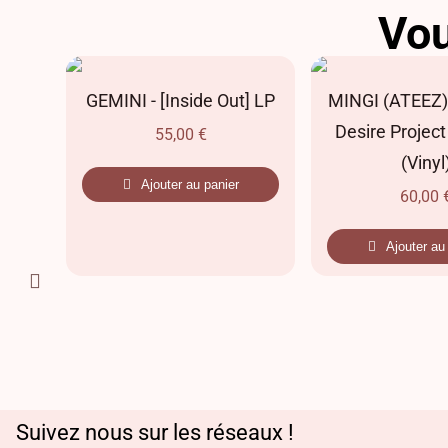
Vou
es
GEMINI - [Inside Out] LP
MINGI (ATEEZ) 
)
Desire Project
55,00
€
(Vinyl
Ajouter au panier
60,00
Ajouter au
Suivez nous sur les réseaux !