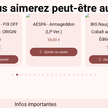
s aimerez peut-être a
- FIX OFF
AESPA - Armageddon
BIG Naug
 : ORIGIN
(LP Ver.)
Cobalt a
)
Édit
59,00
€
€
Ajouter au panier
 panier
Ajo
Infos importantes