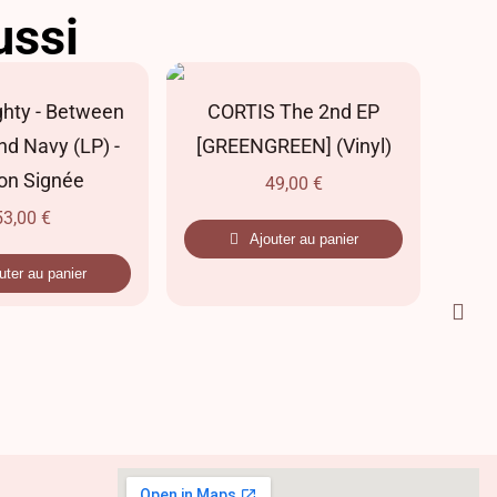
ussi
hty - Between
CORTIS The 2nd EP
nd Navy (LP) -
[GREENGREEN] (Vinyl)
ChR
ion Signée
49,00
€
53,00
€
Ajouter au panier
uter au panier