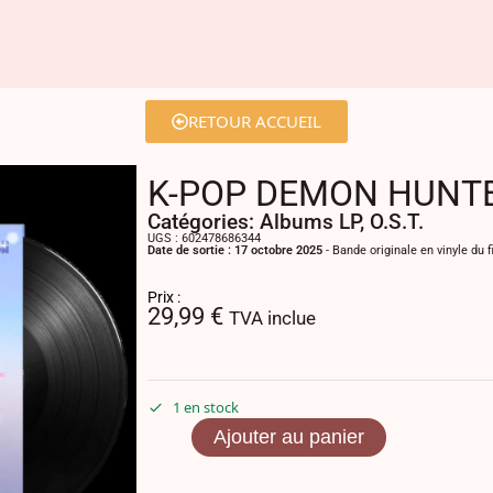
RETOUR ACCUEIL
K-POP DEMON HUNTERS
Catégories:
Albums LP
,
O.S.T.
UGS : 602478686344
Date de sortie : 17 octobre 2025
- Bande originale en vinyle d
Prix :
29,99
€
TVA inclue
1 en stock
Ajouter au panier