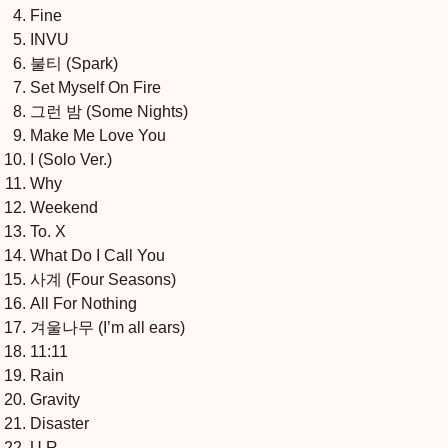
Fine
INVU
불티 (Spark)
Set Myself On Fire
그런 밤 (Some Nights)
Make Me Love You
I (Solo Ver.)
Why
Weekend
To. X
What Do I Call You
사계 (Four Seasons)
All For Nothing
겨울나무 (I’m all ears)
11:11
Rain
Gravity
Disaster
U R