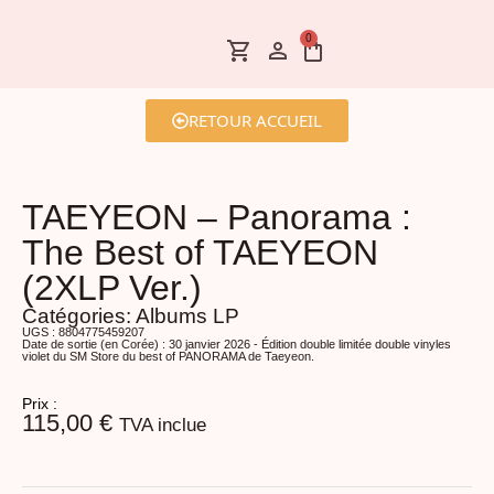
0
RETOUR ACCUEIL
TAEYEON – Panorama :
The Best of TAEYEON
(2XLP Ver.)
Catégories:
Albums LP
UGS : 8804775459207
Date de sortie (en Corée) : 30 janvier 2026 - Édition double limitée double vinyles
violet du SM Store du best of PANORAMA de Taeyeon.
Prix :
115,00
€
TVA inclue