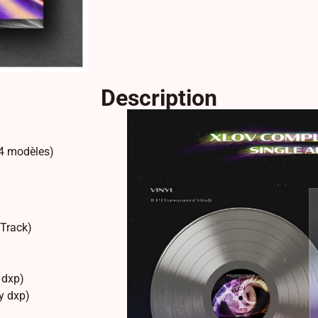
Description
 4 modèles)
 Track)
 dxp)
y dxp)