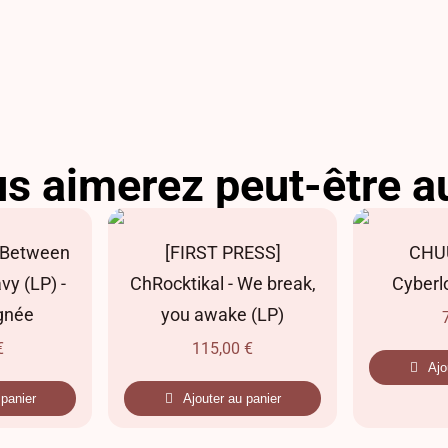
s aimerez peut-être a
 Between
[FIRST PRESS]
CHUU
vy (LP) -
ChRocktikal - We break,
Cyberlo
ignée
you awake (LP)
€
115,00
€
Ajo
 panier
Ajouter au panier