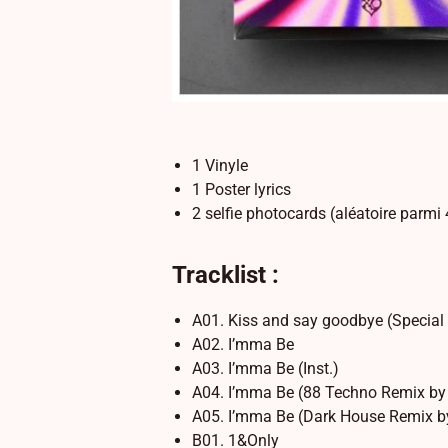
1 Vinyle
1 Poster lyrics
2 selfie photocards (aléatoire parmi
Tracklist :
A01. Kiss and say goodbye (Special
A02. I’mma Be
A03. I’mma Be (Inst.)
A04. I’mma Be (88 Techno Remix by
A05. I’mma Be (Dark House Remix b
B01. 1&Only