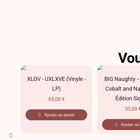
Vou
(LP)
XLOV - UXLXVE (Vinyle -
BIG Naughty -
LP)
Cobalt and Na
Édition S
65,00
€
53,00
Ajouter au panier
Ajouter au