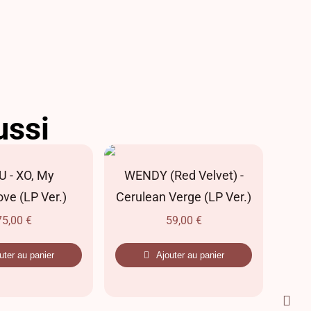
ussi
 - XO, My
WENDY (Red Velvet) -
SE
ve (LP Ver.)
Cerulean Verge (LP Ver.)
75,00
€
59,00
€
uter au panier
Ajouter au panier