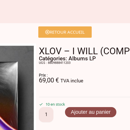
RETOUR ACCUEIL
XLOV – I WILL (COMP
Catégories:
Albums LP
UGS : 8809888411203
Prix :
69,00
€
TVA inclue
10 en stock
Ajouter au panier