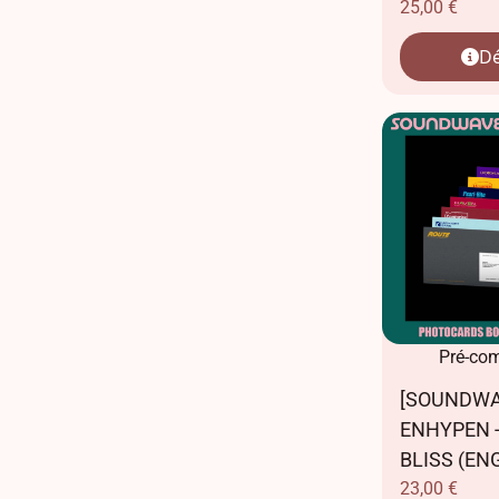
25,00
€
Dé
Pré-co
[SOUNDWA
ENHYPEN -
BLISS (ENG
23,00
€