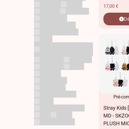
ANITEEZ
ATEEZ
17,00
€
Boisson
BTS/BT21
Évènement
Dé
Goodies Divers
JETON MACHINE
KDH
KPOP DEMON
HUNTERS
Lightstick
Livraison
Magazine
O.S.T.
Package
Photobook
Photocard
Pré-commande
Pré-co
RIIZE
Stray Kids 
Season's Greetings
SKZ
Snack
MD - SKZO
Uncategorized
PLUSH MIC