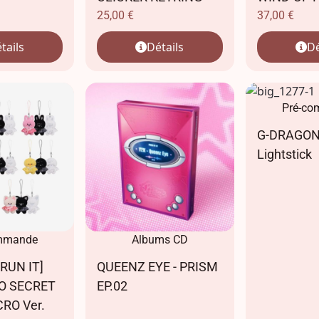
25,00
€
37,00
€
tails
Détails
Dé
Pré-c
G-DRAGON -
Lightstick
mmande
Albums CD
[RUN IT]
QUEENZ EYE - PRISM
O SECRET
EP.02
RO Ver.