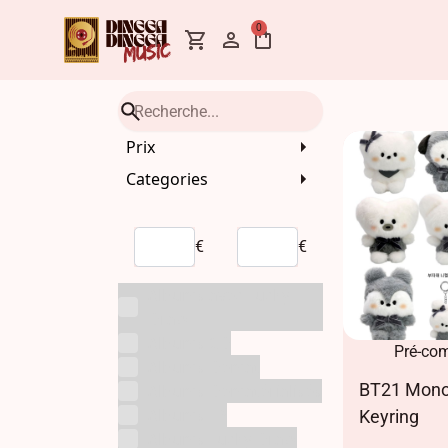
0
Prix
Categories
€
€
Albums avec Lucky
Draw
Albums CD
Pré-co
Albums Demat
BT21 Mono
Albums Dematérialisés
Albums LP
Keyring
Albums Lucky Draw