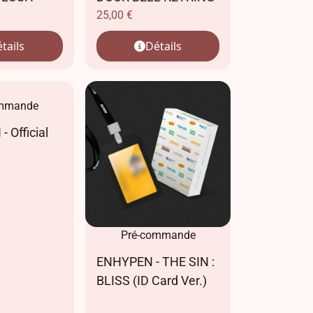
25,00
€
tails
Détails
ommande
 Official
Pré-commande
ENHYPEN - THE SIN :
BLISS (ID Card Ver.)