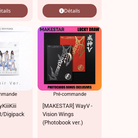
tails
Détails
ommande
Pré-commande
yKiiiKiii
[MAKESTAR] WayV -
/Digipack
Vision Wings
(Photobook ver.)