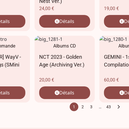
Nest Ver.)
24,00
€
19,00
€
tails
Détails
Dé
mmande
Albums CD
Albu
] WayV -
NCT 2023 - Golden
GEMINI - 1
gs (SMini
Age (Archiving Ver.)
Compilatio
20,00
€
60,00
€
tails
Détails
Dé
1
2
3
…
43