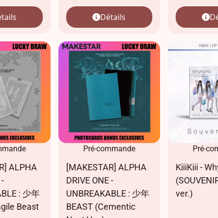
tails
Détails
Dé
mmande
Pré-commande
Pré-c
R] ALPHA
[MAKESTAR] ALPHA
KiiiKiii - Wh
-
DRIVE ONE -
(SOUVENIR
BLE : 少年
UNBREAKABLE : 少年
ver.)
gile Beast
BEAST (Cementic