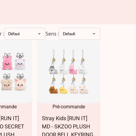
r :
Sens :
ommande
Pré-commande
[RUN IT]
Stray Kids [RUN IT]
OO SECRET
MD - SKZOO PLUSH
PLUSH
DOOR BELL KEYRING