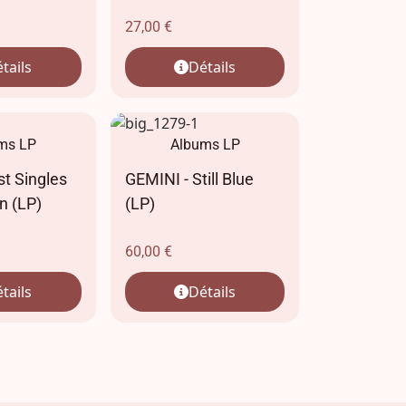
27,00
€
tails
Détails
ms LP
Albums LP
st Singles
GEMINI - Still Blue
n (LP)
(LP)
60,00
€
tails
Détails