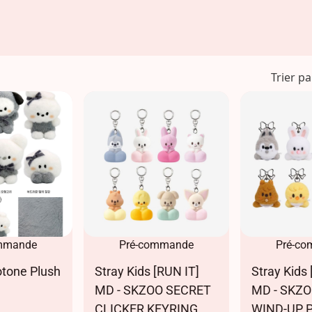
Trier pa
mmande
Pré-commande
Pré-c
tone Plush
Stray Kids [RUN IT]
Stray Kids 
MD - SKZOO SECRET
MD - SKZ
CLICKER KEYRING
WIND-UP 