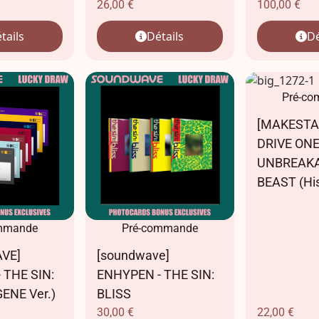
26,00
€
100,00
€
tails
Détails
Dé
Pré-c
[MAKESTA
DRIVE ONE
UNBREAKA
BEAST (His
mmande
Pré-commande
VE]
[soundwave]
 THE SIN:
ENHYPEN - THE SIN:
ENE Ver.)
BLISS
30,00
€
22,00
€