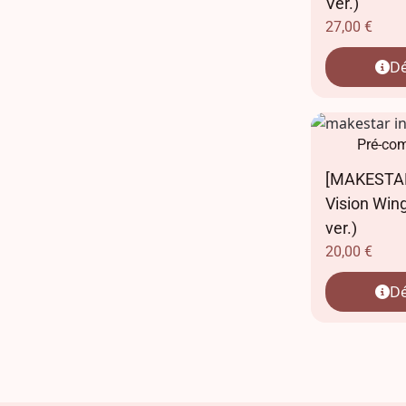
Ver.)
27,00
€
Dé
Pré-co
[MAKESTAR
Vision Win
ver.)
20,00
€
Dé