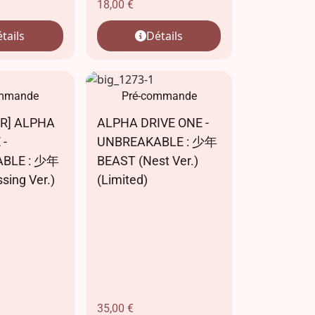
18,00
€
tails
Détails
ommande
Pré-commande
R] ALPHA
ALPHA DRIVE ONE -
 -
UNBREAKABLE : 少年
BLE : 少年
BEAST (Nest Ver.)
sing Ver.)
(Limited)
35,00
€