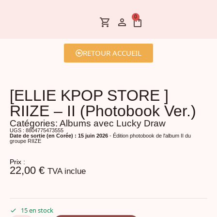
0
RETOUR ACCUEIL
[ELLIE KPOP STORE ]
RIIZE – II (Photobook Ver.)
Catégories:
Albums avec Lucky Draw
UGS : 8804775473555
Date de sortie (en Corée) : 15 juin 2026
- Édition photobook de l'album II du
groupe RIIZE
Prix :
22,00
€
TVA inclue
15 en stock