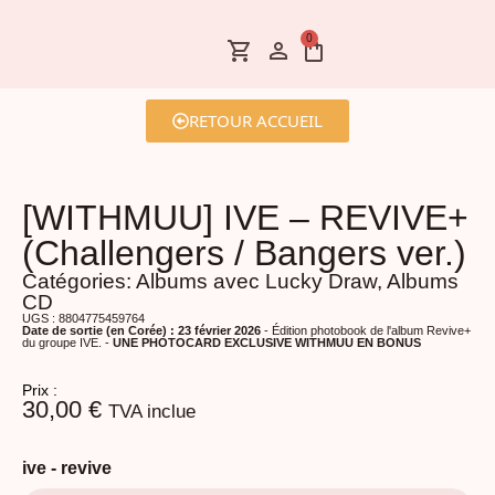
0
RETOUR ACCUEIL
[WITHMUU] IVE – REVIVE+
(Challengers / Bangers ver.)
Catégories:
Albums avec Lucky Draw
,
Albums
CD
UGS : 8804775459764
Date de sortie (en Corée) : 23 février 2026
- Édition photobook de l'album Revive+
du groupe IVE. -
UNE PHOTOCARD EXCLUSIVE WITHMUU EN BONUS
Prix :
30,00
€
TVA inclue
ive - revive