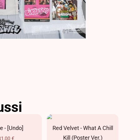
ussi
e - [Undo]
Red Velvet - What A Chill
Red 
Kill (Poster Ver.)
31,00
€