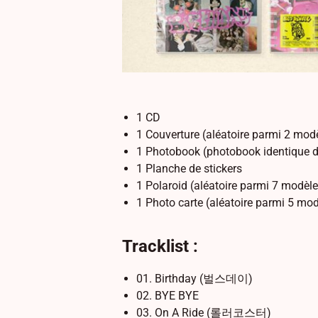
1 CD
1 Couverture (aléatoire parmi 2 mod
1 Photobook (photobook identique d
1 Planche de stickers
1 Polaroid (aléatoire parmi 7 modèle
1 Photo carte (aléatoire parmi 5 mo
Tracklist :
01. Birthday (벌스데이)
02. BYE BYE
03. On A Ride (롤러코스터)