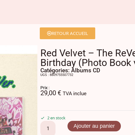
RETOUR ACCUEIL
Red Velvet – The ReVe
Birthday (Photo Book 
Catégories:
Albums CD
UGS : 8809755507732
Prix :
29,00
€
TVA inclue
2 en stock
Ajouter au panier