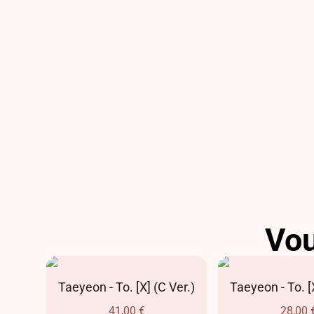
Vou
AR
Taeyeon - To. [X] (C Ver.)
Taeyeon - To. [X
41,00
€
28,00