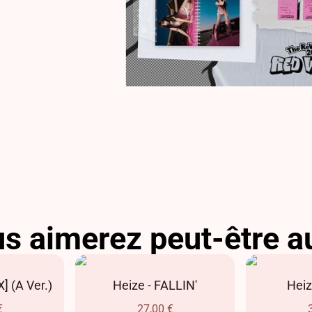
s aimerez peut-être a
] (A Ver.)
Heize - FALLIN'
Heiz
€
27,00
€