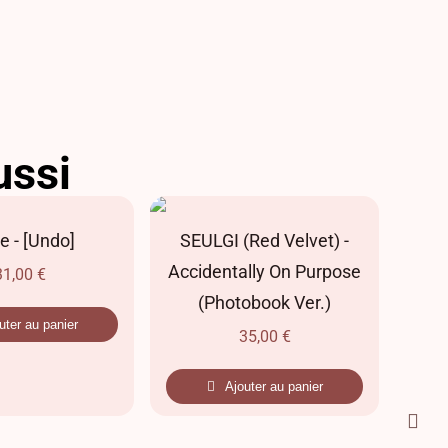
ussi
e - [Undo]
SEULGI (Red Velvet) -
Red
Accidentally On Purpose
Fes
31,00
€
(Photobook Ver.)
uter au panier
35,00
€
Ajouter au panier