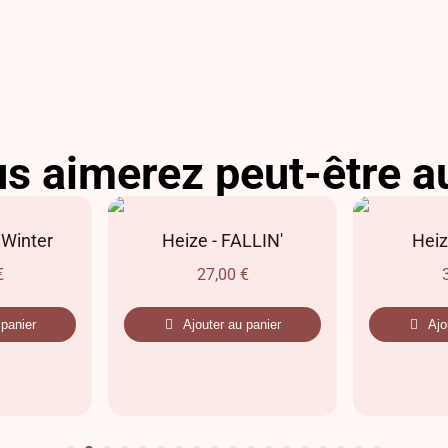
s aimerez peut-être a
 Winter
Heize - FALLIN'
Heiz
€
27,00
€
 panier
Ajouter au panier
Ajo