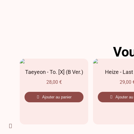
Vou
AR
Taeyeon - To. [X] (B Ver.)
Heize - Last
28,00
€
29,00
Ajouter au panier
Ajouter au