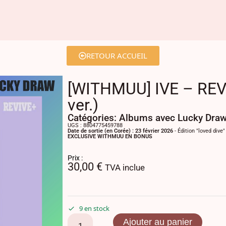
RETOUR ACCUEIL
[WITHMUU] IVE – REV
ver.)
Catégories:
Albums avec Lucky Dra
UGS : 8804775459788
Date de sortie (en Corée) : 23 février 2026
- Édition "loved dive
EXCLUSIVE WITHMUU EN BONUS
Prix :
30,00
€
TVA inclue
9 en stock
Ajouter au panier