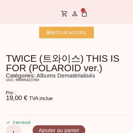
0
RETOUR ACCUEIL
TWICE (트와이스) THIS IS
FOR (POLAROID ver.)
Catégories:
Albums Dematérialisés
UGS : 8809954227493
Prix :
19,00
€
TVA inclue
3 en stock
Ajouter au panier