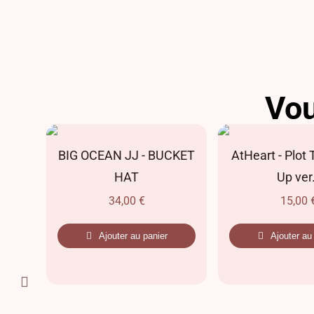
Vou
From
BIG OCEAN JJ - BUCKET
AtHeart - Plot 
 Case
HAT
Up ver
34,00
€
15,00
Ajouter au panier
Ajouter au