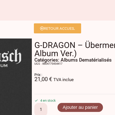
RETOUR ACCUEIL
G-DRAGON – Übermen
Album Ver.)
Catégories:
Albums Dematérialisés
UGS : 8804775454417
Prix :
21,00
€
TVA inclue
4 en stock
Ajouter au panier