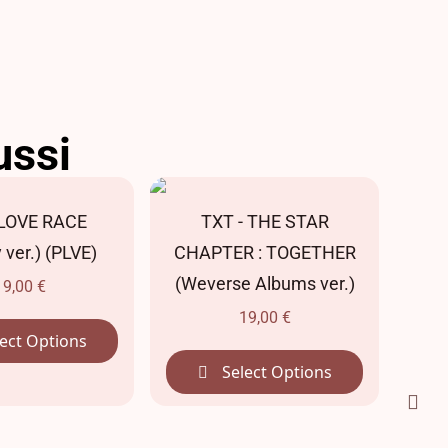
ussi
 LOVE RACE
TXT - THE STAR
j-h
ver.) (PLVE)
CHAPTER : TOGETHER
HOPE
(Weverse Albums ver.)
19,00
€
19,00
€
ect Options
Select Options