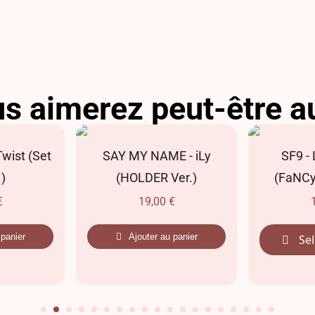
s aimerez peut-être a
Twist (Set
SAY MY NAME - iLy
SF9 -
.)
(HOLDER Ver.)
(FaNCy 
€
19,00
€
 panier
Ajouter au panier
Sel