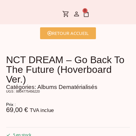
0
RETOUR ACCUEIL
NCT DREAM – Go Back To
The Future (Hoverboard
Ver.)
Catégories:
Albums Dematérialisés
UGS : 8804775456220
Prix :
69,00
€
TVA inclue
5 en stock