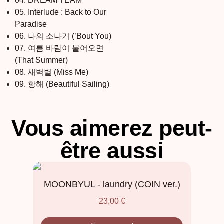
04. DREAM TEAM
05. Interlude : Back to Our
Paradise
06. 나의 소나기 (’Bout You)
07. 여름 바람이 불어오면
(That Summer)
08. 새벽별 (Miss Me)
09. 항해 (Beautiful Sailing)
Vous aimerez peut-
être aussi
MOONBYUL - laundry (COIN ver.)
23,00
€