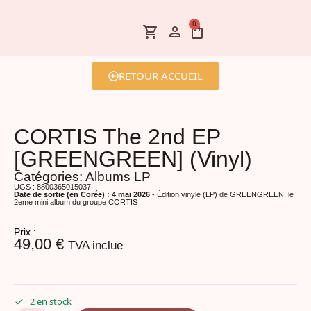
0
RETOUR ACCUEIL
CORTIS The 2nd EP
[GREENGREEN] (Vinyl)
Catégories:
Albums LP
UGS : 8800365015037
Date de sortie (en Corée) : 4 mai 2026
- Édition vinyle (LP) de GREENGREEN, le
2eme mini album du groupe CORTIS
Prix :
49,00
€
TVA inclue
2 en stock