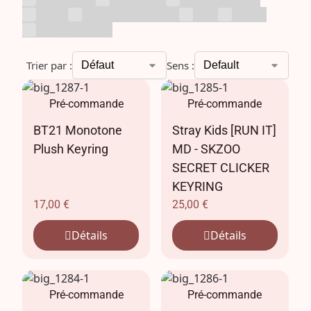
RIIZE
Season's Greetings
SKZ
Snack
Uncategorized
Trier par :
Sens :
Pré-commande
Pré-commande
BT21 Monotone
Stray Kids [RUN IT]
Plush Keyring
MD - SKZOO
SECRET CLICKER
KEYRING
17,00
€
25,00
€
Détails
Détails
Pré-commande
Pré-commande