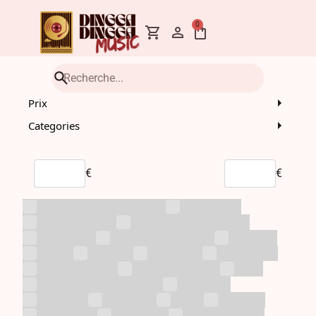
0
Prix
Categories
€
€
Albums avec Lucky Draw
Albums CD
Albums Demat
Albums Dematérialisés
Albums LP
Albums Lucky Draw
ANITEEZ
ATEEZ
Boisson
BTS/BT21
Évènement
Goodies Divers
JETON MACHINE
KDH
KPOP DEMON HUNTERS
Lightstick
Livraison
Magazine
O.S.T.
Package
Photobook
Photocard
Pré-commande