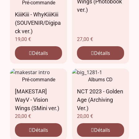
Wings (Photobook
Pré-commande
ver.)
KiiiKiii - WhyKiiiKiii
(SOUVENIR/Digipa
ck ver.)
19,00
€
27,00
€
Détails
Détails
Pré-commande
Albums CD
[MAKESTAR]
NCT 2023 - Golden
WayV - Vision
Age (Archiving
Wings (SMini ver.)
Ver.)
20,00
€
20,00
€
Détails
Détails