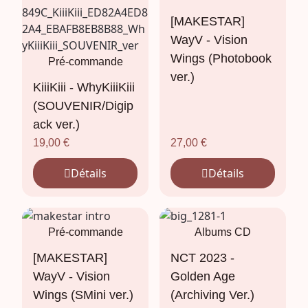
[MAKESTAR]
WayV - Vision
Wings (Photobook
Pré-commande
ver.)
KiiiKiii - WhyKiiiKiii
(SOUVENIR/Digip
ack ver.)
19,00
€
27,00
€
Détails
Détails
Pré-commande
Albums CD
[MAKESTAR]
NCT 2023 -
WayV - Vision
Golden Age
Wings (SMini ver.)
(Archiving Ver.)