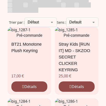
RIIZE
Season's Greetings
SKZ
Snack
Uncategorized
Trier par :
Sens :
Pré-commande
Pré-commande
BT21 Monotone
Stray Kids [RUN
Plush Keyring
IT] MD - SKZOO
SECRET
CLICKER
KEYRING
17,00
€
25,00
€
Détails
Détails