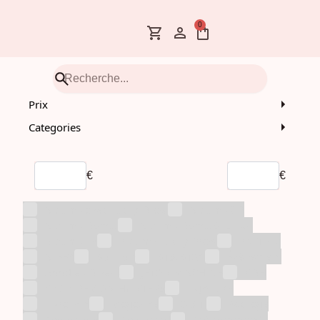
0
Prix
Categories
€
€
Albums avec Lucky Draw
Albums CD
Albums Demat
Albums Dematérialisés
Albums LP
Albums Lucky Draw
ANITEEZ
ATEEZ
Boisson
BTS/BT21
Évènement
Goodies Divers
JETON MACHINE
KDH
KPOP DEMON HUNTERS
Lightstick
Livraison
Magazine
O.S.T.
Package
Photobook
Photocard
Pré-commande