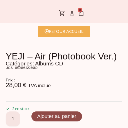
0
RETOUR ACCUEIL
YEJI – Air (Photobook Ver.)
Catégories:
Albums CD
UGS : 8809954227080
Prix :
28,00
€
TVA inclue
2 en stock
Ajouter au panier