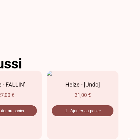
ussi
 - FALLIN'
Heize - [Undo]
SE
Acci
27,00
€
31,00
€
uter au panier
Ajouter au panier