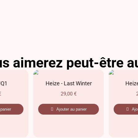
s aimerez peut-être a
UQ1
Heize - Last Winter
Heize
€
29,00
€
 panier
Ajouter au panier
Ajo