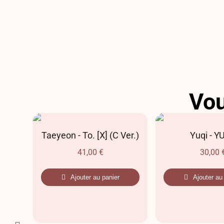
Vou
AR
Taeyeon - To. [X] (C Ver.)
Yuqi - Y
41,00
€
30,00
Ajouter au panier
Ajouter au