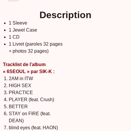
Description
1 Sleeve
1 Jewel Case
1 CD
1 Livret (paroles 32 pages
+ photos 32 pages)
Tracklist de l’album
« 6SEOUL » par SIK-K :
2AM in ITW
HIGH SEX
PRACTICE
PLAYER (feat. Crush)
BETTER
STAY on FIRE (feat.
DEAN)
blind eyes (feat. HAON)