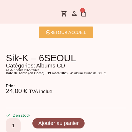
0
RETOUR ACCUEIL
Sik-K – 6SEOUL
Catégories:
Albums CD
UGS : 8809954226069
Date de sortie (en Corée) : 19 mars 2026
- 4ᵉ album studio de
SIK
-
K
.
Prix :
24,00
€
TVA inclue
2 en stock
Ajouter au panier