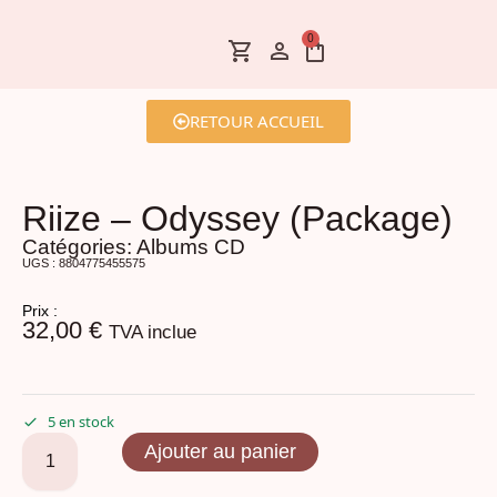
0
RETOUR ACCUEIL
Riize – Odyssey (Package)
Catégories:
Albums CD
UGS : 8804775455575
Prix :
32,00
€
TVA inclue
5 en stock
Ajouter au panier