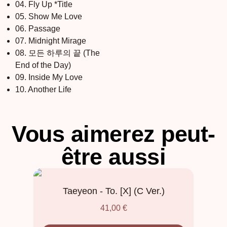
04. Fly Up *Title
05. Show Me Love
06. Passage
07. Midnight Mirage
08. 모든 하루의 끝 (The
End of the Day)
09. Inside My Love
10. Another Life
Vous aimerez peut-
être aussi
Taeyeon - To. [X] (C Ver.)
41,00
€