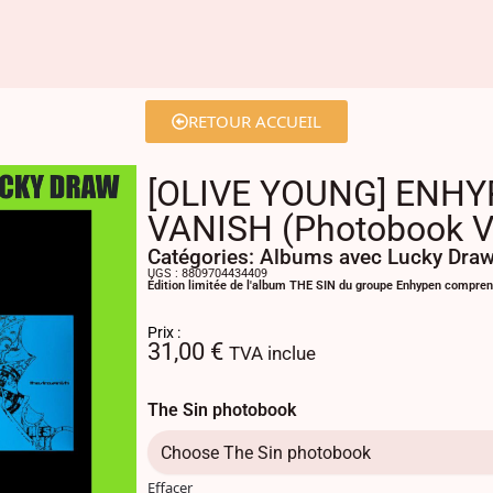
RETOUR ACCUEIL
[OLIVE YOUNG] ENHYP
VANISH (Photobook Ve
Catégories:
Albums avec Lucky Dra
UGS : 8809704434409
Édition limitée de l'album THE SIN du groupe Enhypen compre
Prix :
31,00
€
TVA inclue
The Sin photobook
Effacer