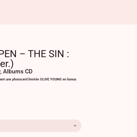
EN – THE SIN :
r.)
w
,
Albums CD
nant une photocard limitée OLIVE YOUNG en bonus