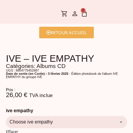
0
RETOUR ACCUEIL
IVE – IVE EMPATHY
Catégories:
Albums CD
UGS : 8804775452987
Date de sortie (en Corée) : 3 février 2025
- Édition photobook de l'album IVE
EMPATHY du groupe IVE
Prix :
26,00
€
TVA inclue
ive empathy
Effacer