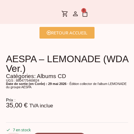
0
RETOUR ACCUEIL
AESPA – LEMONADE (WDA
Ver.)
Catégories:
Albums CD
UGS : 8804775469824
Date de sortie (en Corée) : 29 mai 2026
- Édition collector de l'album LEMONADE
du groupe AESPA
Prix :
35,00
€
TVA inclue
7 en stock