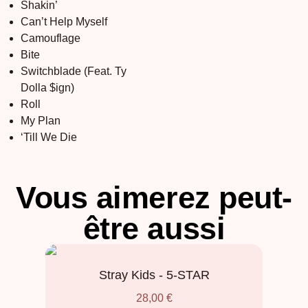
Shakin’
Can’t Help Myself
Camouflage
Bite
Switchblade (Feat.
Ty
Dolla
$ign
)
Roll
My Plan
‘Till We Die
Vous aimerez peut-
être aussi
Stray Kids - 5-STAR
28,00
€