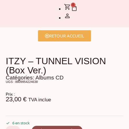
0
RETOUR ACCUEIL
ITZY – TUNNEL VISION
(Box Ver.)
Catégories:
Albums CD
UGS : 8809954224638
Prix :
23,00
€
TVA inclue
6 en stock