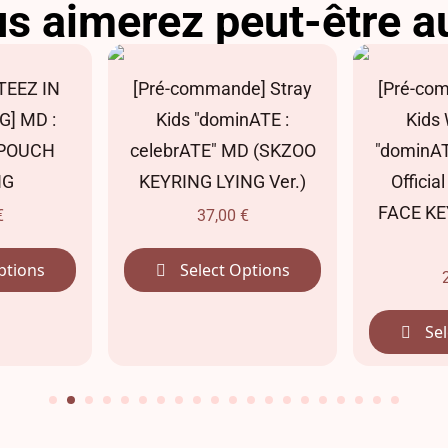
s aimerez peut-être a
TEEZ IN
[Pré-commande] Stray
[Pré-co
G] MD :
Kids "dominATE :
Kids 
POUCH
celebrATE" MD (SKZOO
"dominAT
NG
KEYRING LYING Ver.)
Offici
FACE KE
€
37,00
€
ptions
Select Options
Sel