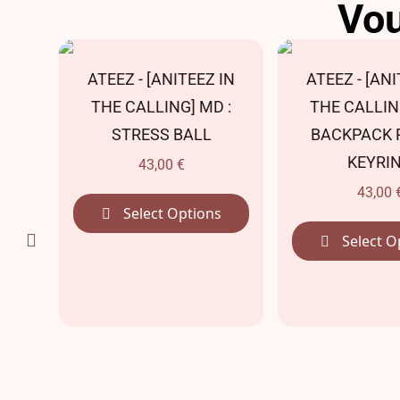
Vou
LOCK
ATEEZ - [ANITEEZ IN
ATEEZ - [ANI
D
THE CALLING] MD :
THE CALLIN
]
STRESS BALL
BACKPACK 
KEYRI
43,00
€
43,00
s
Select Options
Select O