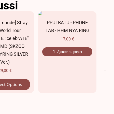
ussi
mmande] Stray
PPULBATU - PHONE
P
World Tour
TAB - HHM NYA RING
TA
E : celebrATE"
17,00
€
al MD (SKZOO
Ajouter au panier
YRING SILVER
Ver.)
29,00
€
ect Options