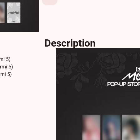
Description
mi 5)
armi 5)
rmi 5)