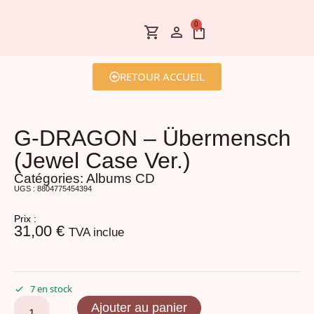
0
RETOUR ACCUEIL
G-DRAGON – Übermensch
(Jewel Case Ver.)
Catégories:
Albums CD
UGS : 8804775454394
Prix :
31,00
€
TVA inclue
7 en stock
Ajouter au panier