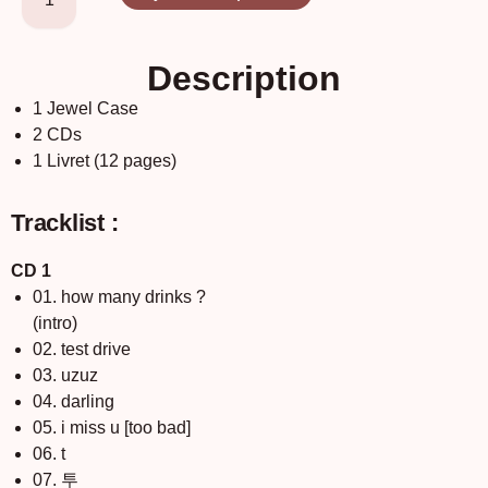
Description
1 Jewel Case
2 CDs
1 Livret (12 pages)
Tracklist :
CD 1
01. how many drinks ?
(intro)
02. test drive
03. uzuz
04. darling
05. i miss u [too bad]
06. t
07. 투