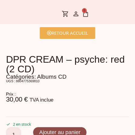
0
RETOUR ACCUEIL
DPR CREAM – psyche: red
(2 CD)
Catégories:
Albums CD
UGS : 8804775369810
Prix :
30,00
€
TVA inclue
2 en stock
Ajouter au panier