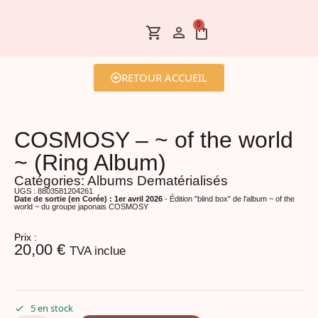
0
RETOUR ACCUEIL
COSMOSY – ~ of the world
~ (Ring Album)
Catégories:
Albums Dematérialisés
UGS : 8803581204261
Date de sortie (en Corée) : 1er avril 2026
- Édition "blind box" de l'album ~ of the
world ~ du groupe japonais COSMOSY
Prix :
20,00
€
TVA inclue
5 en stock