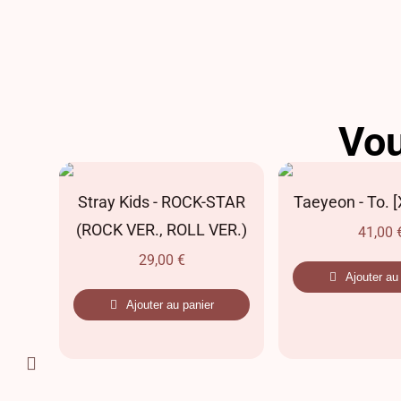
Vou
AR
Stray Kids - ROCK-STAR
Taeyeon - To. [X
(ROCK VER., ROLL VER.)
41,00
29,00
€
Ajouter au
Ajouter au panier