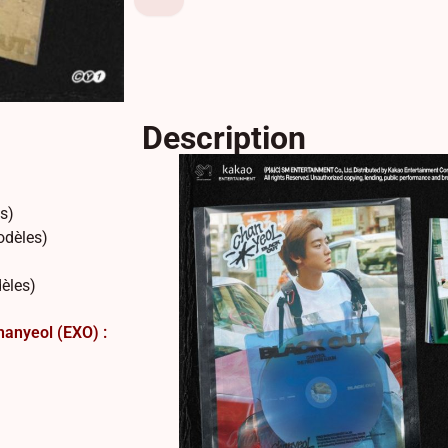
Description
es)
odèles)
dèles)
hanyeol (EXO) :