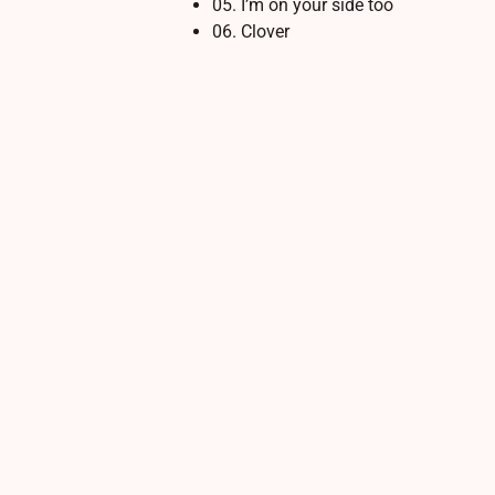
05. I’m on your side too
06. Clover