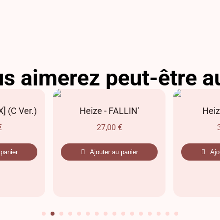
s aimerez peut-être a
] (C Ver.)
Heize - FALLIN'
Heiz
€
27,00
€
 panier
Ajouter au panier
Ajo