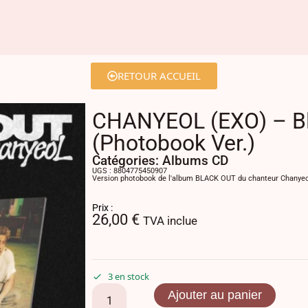
RETOUR ACCUEIL
CHANYEOL (EXO) – Bl
(Photobook Ver.)
Catégories:
Albums CD
UGS : 8804775450907
Version photobook de l'album BLACK OUT du chanteur Chanyeo
Prix :
26,00
€
TVA inclue
3 en stock
Ajouter au panier