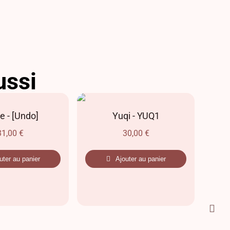
ussi
e - [Undo]
Yuqi - YUQ1
H
31,00
€
30,00
€
uter au panier
Ajouter au panier