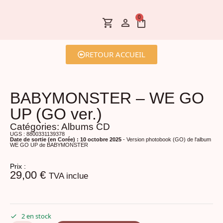
0
RETOUR ACCUEIL
BABYMONSTER – WE GO
UP (GO ver.)
Catégories:
Albums CD
UGS : 8800331139378
Date de sortie (en Corée) : 10 octobre 2025
- Version photobook (GO) de l'album
WE GO UP de BABYMONSTER
Prix :
29,00
€
TVA inclue
2 en stock