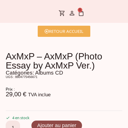
0
RETOUR ACCUEIL
AxMxP – AxMxP (Photo
Essay by AxMxP Ver.)
Catégories:
Albums CD
UGS : 8804775456671
Prix :
29,00
€
TVA inclue
4 en stock
Ajouter au panier