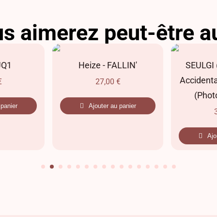
s aimerez peut-être a
UQ1
Heize - FALLIN'
SEULGI (
Accidenta
€
27,00
€
(Phot
 panier
Ajouter au panier
Ajo