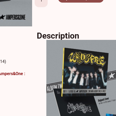
Description
 14)
 Ampers&One :