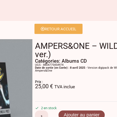
RETOUR ACCUEIL
AMPERS&ONE – WILD 
ver.)
Catégories:
Albums CD
UGS : 8804775454974
Date de sortie (en Corée) : 8 avril 2025
- Version digipack de W
Ampers&One
Prix :
25,00
€
TVA inclue
2 en stock
Ajouter au panier