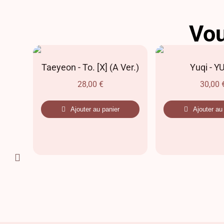
Vou
AR
Taeyeon - To. [X] (A Ver.)
Yuqi - Y
28,00
€
30,00
Ajouter au panier
Ajouter au