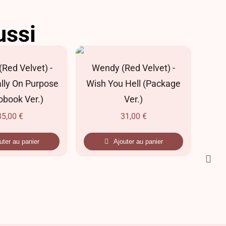
ussi
Red Velvet) -
Wendy (Red Velvet) -
Red
lly On Purpose
Wish You Hell (Package
Fes
obook Ver.)
Ver.)
35,00
€
31,00
€
uter au panier
Ajouter au panier