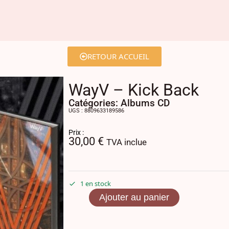
RETOUR ACCUEIL
WayV – Kick Back
Catégories:
Albums CD
UGS : 8809633189586
Prix :
30,00
€
TVA inclue
1 en stock
Ajouter au panier