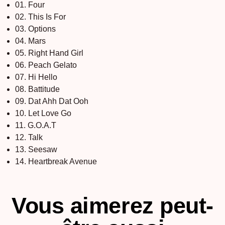
01. Four
02. This Is For
03. Options
04. Mars
05. Right Hand Girl
06. Peach Gelato
07. Hi Hello
08. Battitude
09. Dat Ahh Dat Ooh
10. Let Love Go
11. G.O.A.T
12. Talk
13. Seesaw
14. Heartbreak Avenue
Vous aimerez peut-