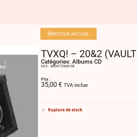
RETOUR ACCUEIL
TVXQ! – 20&2 (VAULT 
Catégories:
Albums CD
UGS : 8804775368158
Prix :
35,00
€
TVA inclue
Rupture de stock