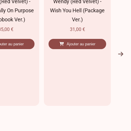
Red Velvet) -
Wendy (Red Velvet) -
lly On Purpose
Wish You Hell (Package
(D
obook Ver.)
Ver.)
35,00
€
31,00
€
outer au panier
Ajouter au panier