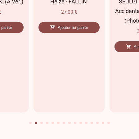
] (A Ver.)
Heize - FALLIN'
SEULGI (
Accidenta
€
27,00
€
(Phot
 panier
Ajouter au panier
Aj