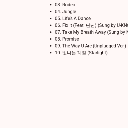
03. Rodeo
04. Jungle
05. Life’s A Dance
06. Fix It (Feat. 딘딘) (Sung by U-K
07. Take My Breath Away (Sung b
08. Promise
09. The Way U Are (Unplugged Ver.)
10. 빛나는 계절 (Starlight)