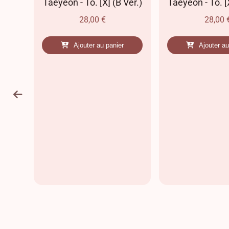
Ver.)
Taeyeon - To. [X] (B Ver.)
Taeyeon - To. [X
28,00
€
28,00
Ajouter au panier
Ajouter au