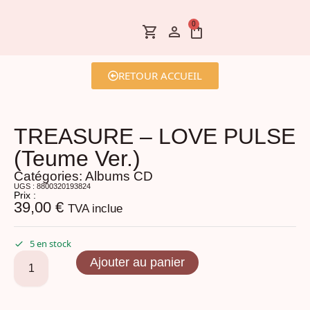
0
RETOUR ACCUEIL
TREASURE – LOVE PULSE
(Teume Ver.)
Catégories:
Albums CD
UGS : 8800320193824
Prix :
39,00
€
TVA inclue
5 en stock
Ajouter au panier