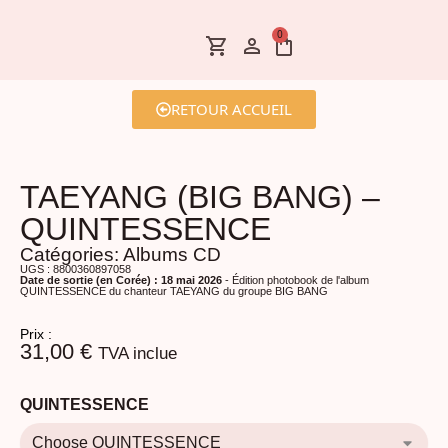
0
RETOUR ACCUEIL
TAEYANG (BIG BANG) –
QUINTESSENCE
Catégories:
Albums CD
UGS : 8800360897058
Date de sortie (en Corée) : 18 mai 2026
- Édition photobook de l'album
QUINTESSENCE du chanteur TAEYANG du groupe BIG BANG
Prix :
31,00
€
TVA inclue
QUINTESSENCE