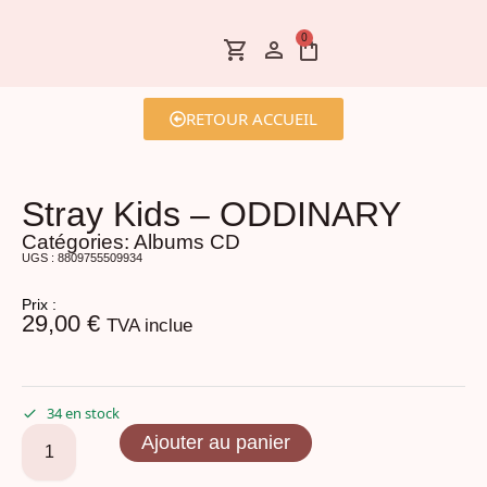
0
RETOUR ACCUEIL
Stray Kids – ODDINARY
Catégories:
Albums CD
UGS : 8809755509934
Prix :
29,00
€
TVA inclue
34 en stock
Ajouter au panier