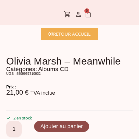
0
RETOUR ACCUEIL
Olivia Marsh – Meanwhile
Catégories:
Albums CD
UGS : 8809957310932
Prix :
21,00
€
TVA inclue
2 en stock
Ajouter au panier