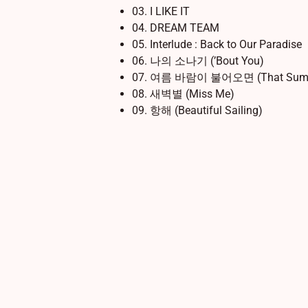
03. I LIKE IT
04. DREAM TEAM
05. Interlude : Back to Our Paradise
06. 나의 소나기 (’Bout You)
07. 여름 바람이 불어오면 (That Sum
08. 새벽별 (Miss Me)
09. 항해 (Beautiful Sailing)