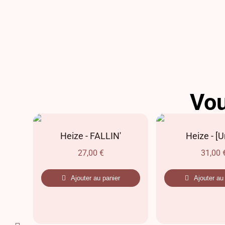
Vou
AR
Heize - FALLIN'
Heize - [
27,00
€
31,00
Ajouter au panier
Ajouter au