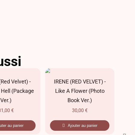
ussi
Red Velvet) -
IRENE (RED VELVET) -
 Hell (Package
Like A Flower (Photo
(D
Ver.)
Book Ver.)
31,00
€
30,00
€
uter au panier
Ajouter au panier