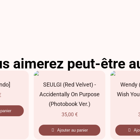
s aimerez peut-être a
Undo]
SEULGI (Red Velvet) -
Wendy (
Accidentally On Purpose
Wish You
€
(Photobook Ver.)
 panier
35,00
€
Ajouter au panier
Ajo