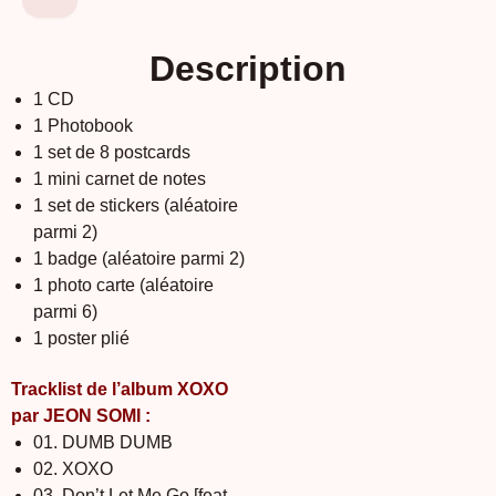
Description
1 CD
1 Photobook
1 set de 8 postcards
1 mini carnet de notes
1 set de stickers (aléatoire
parmi 2)
1 badge (aléatoire parmi 2)
1 photo carte (aléatoire
parmi 6)
1 poster plié
Tracklist de l’album XOXO
par JEON SOMI :
01. DUMB DUMB
02. XOXO
03. Don’t Let Me Go [feat.