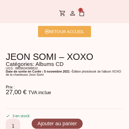
0
RETOUR ACCUEIL
JEON SOMI – XOXO
Catégories:
Albums CD
UGS : 8809634388810
Date de sortie en Corée : 5 novembre 2021
-Édition photobook de l'album XOXO
de la chanteuse Jeon Somi
Prix :
27,00
€
TVA inclue
3 en stock
Ajouter au panier