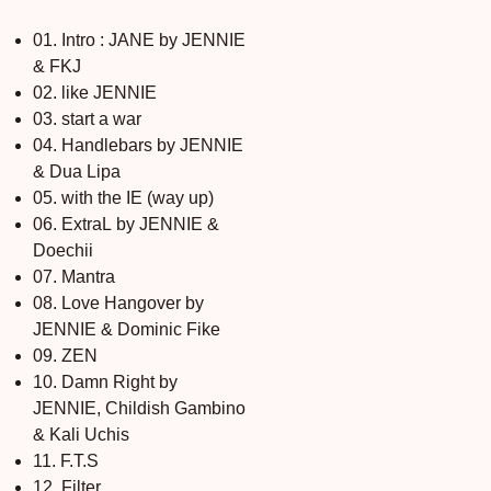
01. Intro : JANE by JENNIE
& FKJ
02. like JENNIE
03. start a war
04. Handlebars by JENNIE
& Dua Lipa
05. with the IE (way up)
06. ExtraL by JENNIE &
Doechii
07. Mantra
08. Love Hangover by
JENNIE & Dominic Fike
09. ZEN
10. Damn Right by
JENNIE, Childish Gambino
& Kali Uchis
11. F.T.S
12. Filter