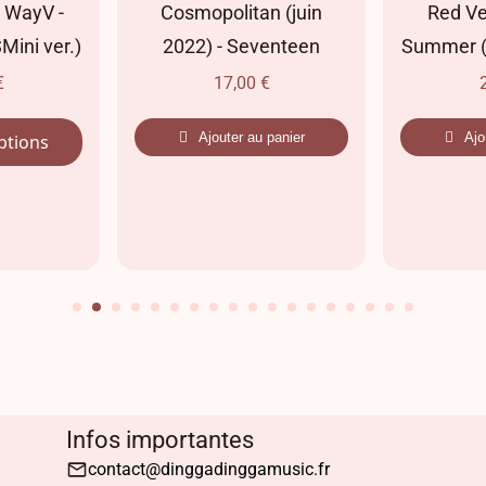
Cosmopolitan (juin
Red Velvet - Ve
.)
2022) - Seventeen
Summer (High Tid
17,00
€
25,00
€
Ajouter au panier
Ajouter au pan
Infos importantes
contact@dinggadinggamusic.fr