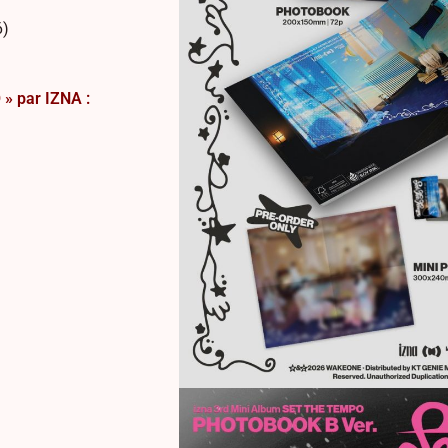
6)
 » par IZNA :