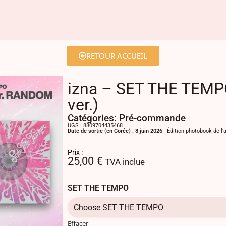
RETOUR ACCUEIL
izna – SET THE TE
ver.)
Catégories:
Pré-commande
UGS : 8809704435468
Date de sortie (en Corée) : 8 juin 2026
- Édition photobook de 
Prix :
25,00
€
TVA inclue
SET THE TEMPO
Effacer