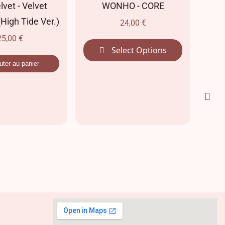
lvet
WONHO - CORE
[MAKESTA
e Ver.)
Where To No
24,00
€
: NO
Select Options
27,
ier
Ajouter