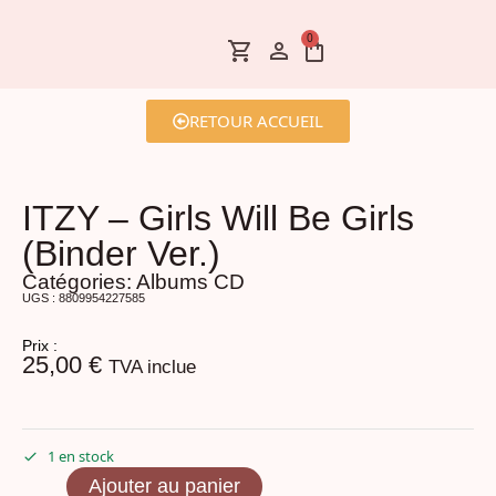
0
RETOUR ACCUEIL
ITZY – Girls Will Be Girls
(Binder Ver.)
Catégories:
Albums CD
UGS : 8809954227585
Prix :
25,00
€
TVA inclue
1 en stock
Ajouter au panier