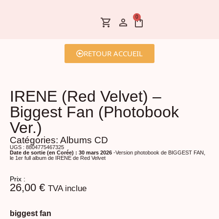
0
RETOUR ACCUEIL
IRENE (Red Velvet) –
Biggest Fan (Photobook
Ver.)
Catégories:
Albums CD
UGS : 8804775467325
Date de sortie (en Corée) : 30 mars 2026
-Version photobook de BIGGEST FAN,
le 1er full album de IRENE de Red Velvet
Prix :
26,00
€
TVA inclue
biggest fan