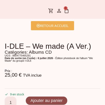
0
RETOUR ACCUEIL
I-DLE – We made (A Ver.)
Catégories:
Albums CD
UGS : 8804775465291
Date de sortie (en Corée) : 6 juillet 2026
- Édition photobook de l'album "We
Made" du groupe I-DLE
Prix :
25,00
€
TVA inclue
9 en stock
Ajouter au panier