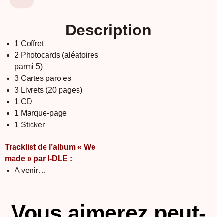
Description
1 Coffret
2 Photocards (aléatoires
parmi 5)
3 Cartes paroles
3 Livrets (20 pages)
1 CD
1 Marque-page
1 Sticker
Tracklist de l’album « We
made » par I-DLE :
A venir…
Vous aimerez peut-