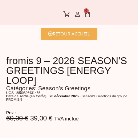
0
RETOUR ACCUEIL
fromis 9 – 2026 SEASON’S
GREETINGS [ENERGY
LOOP]
Catégories:
Season's Greetings
UGS : 8800326431456
Date de sortie (en Corée) : 26 décembre 2025
- Season's Greetings du groupe
FROMIS 9
Prix :
60,00
€
39,00
€
TVA inclue