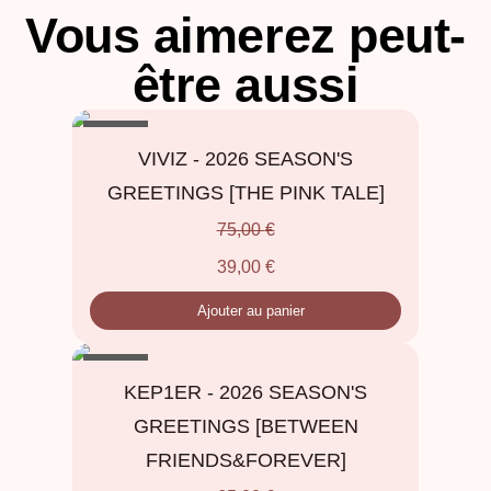
Vous aimerez peut-
être aussi
- 48%
VIVIZ - 2026 SEASON'S
GREETINGS [THE PINK TALE]
75,00
€
39,00
€
Ajouter au panier
- 40%
KEP1ER - 2026 SEASON'S
GREETINGS [BETWEEN
FRIENDS&FOREVER]