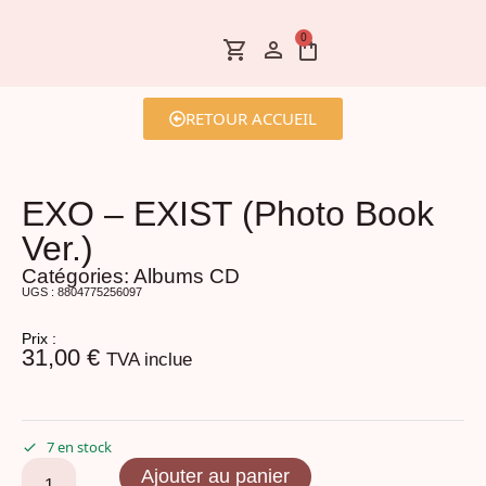
0
RETOUR ACCUEIL
EXO – EXIST (Photo Book
Ver.)
Catégories:
Albums CD
UGS : 8804775256097
Prix :
31,00
€
TVA inclue
7 en stock
Ajouter au panier