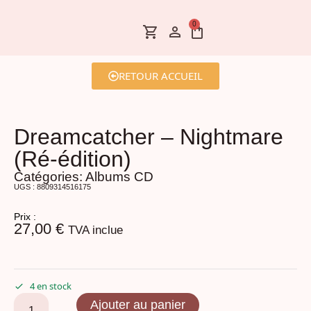
0
RETOUR ACCUEIL
Dreamcatcher – Nightmare
(Ré-édition)
Catégories:
Albums CD
UGS : 8809314516175
Prix :
27,00
€
TVA inclue
4 en stock
Ajouter au panier