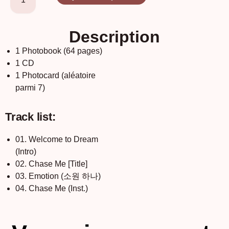
Description
1 Photobook (64 pages)
1 CD
1 Photocard (aléatoire
parmi 7)
Track list:
01. Welcome to Dream
(Intro)
02. Chase Me [Title]
03. Emotion (소원 하나)
04. Chase Me (Inst.)