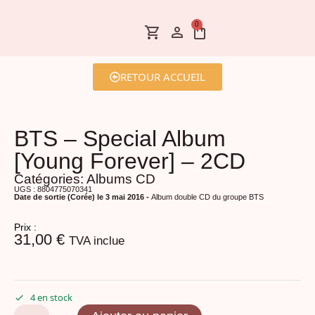
0
RETOUR ACCUEIL
BTS – Special Album
[Young Forever] – 2CD
Catégories:
Albums CD
UGS : 8804775070341
Date de sortie (Corée) le 3 mai 2016 -
Album double CD du groupe BTS
Prix :
31,00
€
TVA inclue
4 en stock