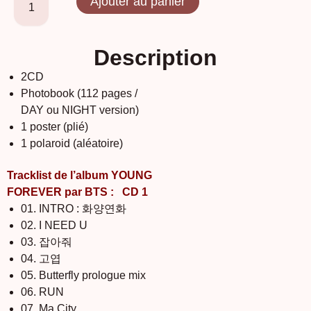
Ajouter au panier
Description
2CD
Photobook (112 pages /
DAY ou NIGHT version)
1 poster (plié)
1 polaroid (aléatoire)
Tracklist de l’album YOUNG
FOREVER par BTS :
CD 1
01. INTRO : 화양연화
02. I NEED U
03. 잡아줘
04. 고엽
05. Butterfly prologue mix
06. RUN
07. Ma City