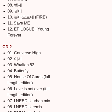
08. 뱁새
09. 쩔어
10. 불타오르네 (FIRE)
11. Save ME
12. EPILOGUE : Young
Forever
CD 2
01. Converse High
02. 이사
03. Whalien 52
04. Butterfly
05. House Of Cards (full
length edition)
06. Love is not over (full
length edition)
07. I NEED U urban mix
08. I NEED U remix