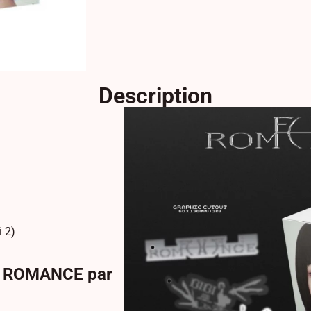
Description
i 2)
E : ROMANCE par