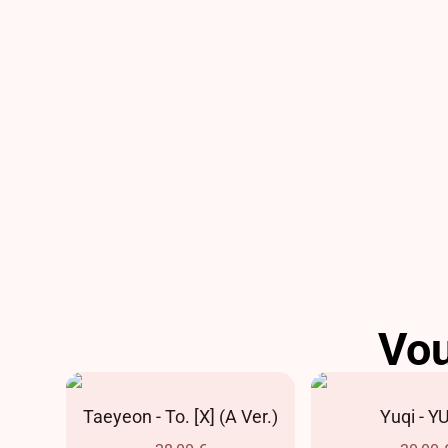
Vou
AR
Taeyeon - To. [X] (A Ver.)
Yuqi - Y