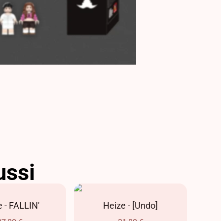
ussi
 - FALLIN'
Heize - [Undo]
Red
Fes