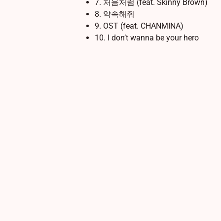
7. 처음처럼 (feat. Skinny Brown)
8. 약속해줘
9. OST (feat. CHANMINA)
10. I don’t wanna be your hero