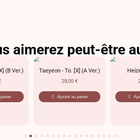
s aimerez peut-être a
] (B Ver.)
Taeyeon - To. [X] (A Ver.)
Heize
€
28,00
€
 panier
Ajouter au panier
Ajo