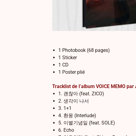
1 Photobook (68 pages)
1 Sticker
1 CD
1 Poster plié
Tracklist de l’album VOICE MEMO par A
1. 괜찮아 (feat. ZICO)
2. 생각이 나서
3. 1+1
4. 환몽 (Interlude)
5. 이별기념일 (feat. SOLE)
6. Echo