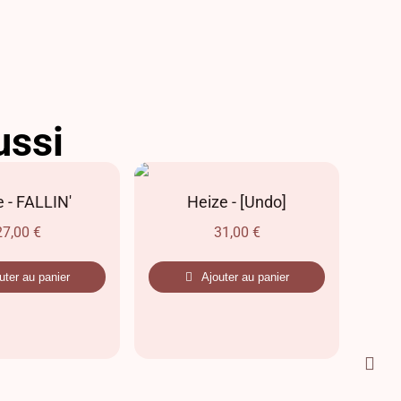
ussi
 - FALLIN'
Heize - [Undo]
SE
Acci
27,00
€
31,00
€
uter au panier
Ajouter au panier