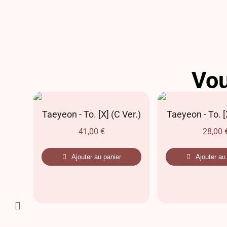
Vou
STAR
Taeyeon - To. [X] (C Ver.)
Taeyeon - To. [X
ER.)
41,00
€
28,00
Ajouter au panier
Ajouter au