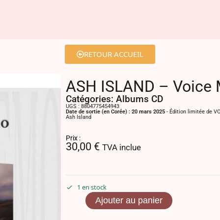
RETOUR ACCUEIL
ASH ISLAND – Voice
Catégories:
Albums CD
UGS : 8804775454943
Date de sortie (en Corée) : 20 mars 2025
- Édition limitée de 
Ash Island
Prix :
30,00
€
TVA inclue
1 en stock
Ajouter au panier